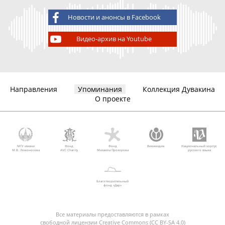
Новости и анонсы в Facebook
Видео-архив на Youtube
Направления
Упоминания
Коллекция Дувакина
О проекте
МГУ имени
Фонд
Фонд
Викимедиа
Национальный корпус
М.В. Ломоносова
AVC Charity
Михаила Прохорова
русского языка
Благотворительный
фонд «Дар»
Все материалы предоставляются в рамках
свободной лицензии Creative Commons (CC BY-SA 4.0)