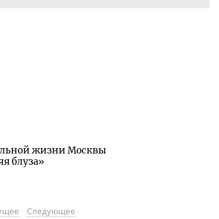
ральной жизни Москвы
яя блуза»
ущее
Следующее