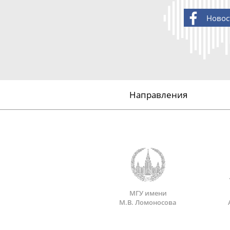
Новос
Направления
МГУ имени
М.В. Ломоносова