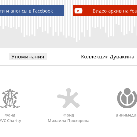
ти и анонсы в Facebook
Видео-архив на Yo
Упоминания
Коллекция Дувакина
Фонд
Фонд
Викимеди
AVC Charity
Михаила Прохорова