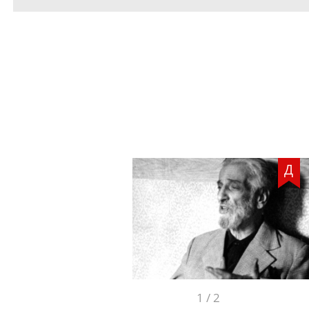
Д
1
/
2