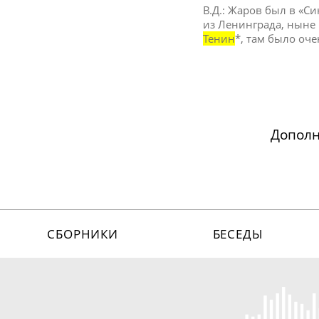
В.Д.: Жаров был в «
из Ленинграда, ныне
Тенин
*, там было оч
Допол
СБОРНИКИ
БЕСЕДЫ