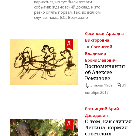
вернуться, но тут были вот эти
события: Ждановский доклад, и это
резко опять порвал. Так, во всяком
случае, нам… В.С.: Возможно
Сосинская
Ариадна
Викторовна
Д
Сосинский
Владимир
Брониславович
Воспоминания
об Алексее
Ремизове
3 июля 1969
31
октября 2017
Ротницкий
Арий
Давидович
О том, как слушал
Д
Ленина, кормил
советских