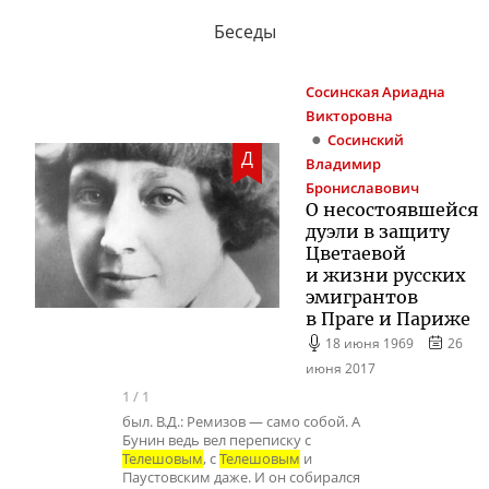
Беседы
Сосинская
Ариадна
Викторовна
Сосинский
Д
Владимир
Брониславович
О несостоявшейся
дуэли в защиту
Цветаевой
и жизни русских
эмигрантов
в Праге и Париже
18 июня 1969
26
июня 2017
1
/
1
был. В.Д.: Ремизов — само собой. А
Бунин ведь вел переписку с
Телешовым
, с
Телешовым
и
Паустовским даже. И он собирался