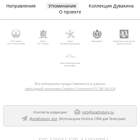
Направления
Упоминания
Коллекция Дувакина
О проекте
МГУ имени
Фонд
Фонд
Викимедиа
Национальный корпус
М.В. Ломоносова
AVC Charity
Михаила Прохорова
русского языка
Благотворительный
фонд «Дар»
Все материалы предоставляются в рамках
свободной лицензии Creative Commons (CC BY-SA 4.0)
Контакты редакции:
info@oralhistory.ru
@oralhistory_bot
(Используем
Hotline CRM для Телеграм
)