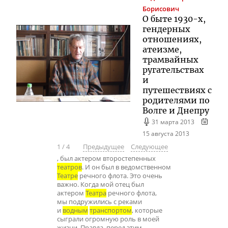
Борисович
О быте 1930-х,
гендерных
отношениях,
атеизме,
трамвайных
ругательствах
и
путешествиях с
родителями по
Волге и Днепру
31 марта 2013
15 августа 2013
1
/
4
Предыдущее
Следующее
, был актером второстепенных
театров
. И он был в ведомственном
Театре
речного флота. Это очень
важно. Когда мой отец был
актером
Театра
речного флота,
мы подружились с реками
и
водным
транспортом
, которые
сыграли огромную роль в моей
жизни. Правда, перед этим