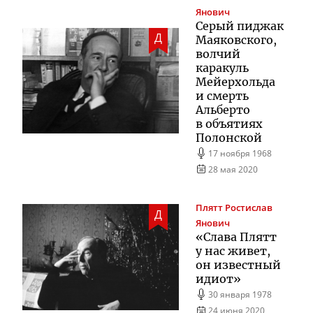
Янович
Серый пиджак
Д
Маяковского,
волчий
каракуль
Мейерхольда
и смерть
Альберто
в объятиях
Полонской
17 ноября 1968
28 мая 2020
Плятт
Ростислав
Д
Янович
«Слава Плятт
у нас живет,
он известный
идиот»
30 января 1978
24 июня 2020