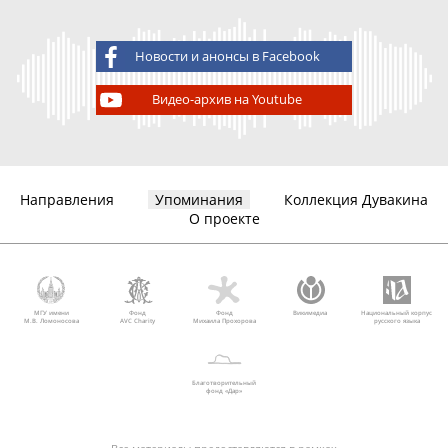
Новости и анонсы в Facebook
Видео-архив на Youtube
Направления
Упоминания
Коллекция Дувакина
О проекте
МГУ имени
Фонд
Фонд
Викимедиа
Национальный корпус
М.В. Ломоносова
AVC Charity
Михаила Прохорова
русского языка
Благотворительный
фонд «Дар»