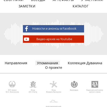
ЗАМЕТКИ
КАТАЛОГ
Новости и анонсы в Facebook
Видео-архив на Youtube
Направления
Упоминания
Коллекция Дувакина
О проекте
МГУ имени
Фонд
Фонд
Викимедиа
Национальный корпус
М.В. Ломоносова
AVC Charity
Михаила Прохорова
русского языка
Благотворительный