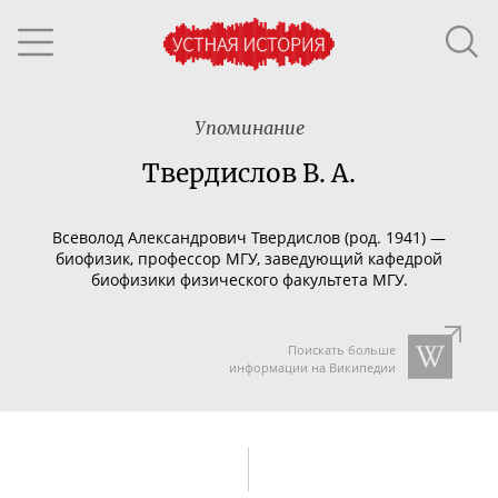
Упоминание
Твердислов В. А.
Всеволод Александрович Твердислов (род.
1941
) —
биофизик
,
профессор МГУ
, заведующий кафедрой
биофизики
физического факультета МГУ
.
Поискать больше
информации на Википедии