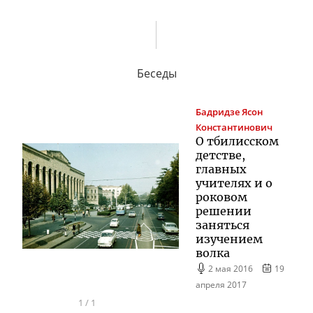
Беседы
Бадридзе
Ясон
Константинович
О тбилисском
детстве,
главных
учителях и о
роковом
решении
заняться
изучением
волка
2 мая 2016
19
апреля 2017
1
/
1