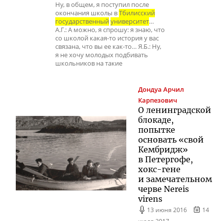
Ну, в общем, я поступил после
окончания школы в
Тбилисский
государственный
университет
…
А.Г.: А можно, я спрошу: я знаю, что
со школой какая-то история у вас
связана, что вы ее как-то… Я.Б.: Ну,
я не хочу молодых подбивать
школьников на такие
Дондуа
Арчил
Карпезович
О ленинградской
блокаде,
попытке
основать «свой
Кембридж»
в Петергофе,
хокс-гене
и замечательном
черве Nereis
virens
13 июня 2016
14
июля 2017