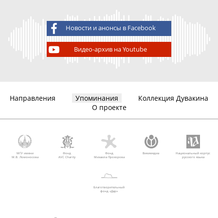
Новости и анонсы в Facebook
Видео-архив на Youtube
Направления
Упоминания
Коллекция Дувакина
О проекте
МГУ имени
Фонд
Фонд
Викимедиа
Национальный корпус
М.В. Ломоносова
AVC Charity
Михаила Прохорова
русского языка
Благотворительный
фонд «Дар»