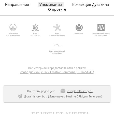
Направления
Упоминания
Коллекция Дувакина
О проекте
МГУ имени
Фонд
Фонд
Викимедиа
Национальный корпус
М.В. Ломоносова
AVC Charity
Михаила Прохорова
русского языка
Благотворительный
фонд «Дар»
Все материалы предоставляются в рамках
свободной лицензии Creative Commons (CC BY-SA 4.0)
Контакты редакции:
info@oralhistory.ru
@oralhistory_bot
(Используем
Hotline CRM для Телеграм
)