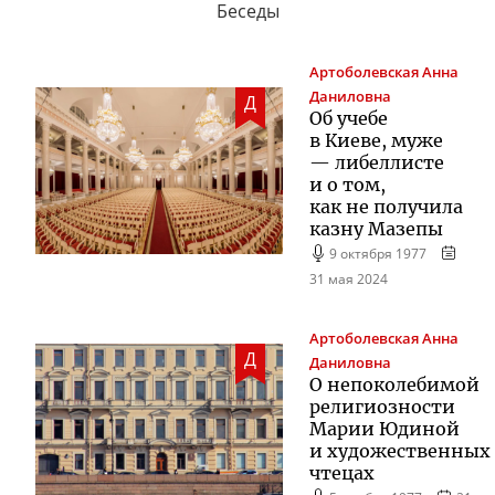
Беседы
Артоболевская
Анна
Даниловна
Д
Об учебе
в Киеве, муже
— либеллисте
и о том,
как не получила
казну Мазепы
9 октября 1977
31 мая 2024
Артоболевская
Анна
Д
Даниловна
О непоколебимой
религиозности
Марии Юдиной
и художественных
чтецах