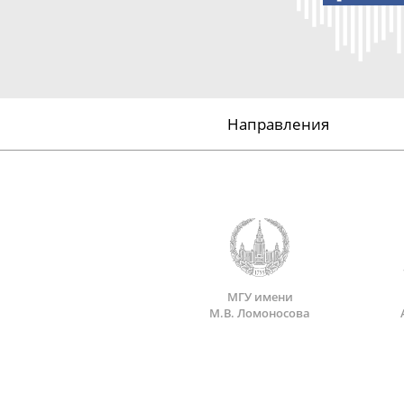
Направления
МГУ имени
М.В. Ломоносова