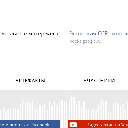
нительные материалы
Эстонская ССР: эконо
books.google.ru
АРТЕФАКТЫ
УЧАСТНИКИ
ти и анонсы в Facebook
Видео-архив на Yo