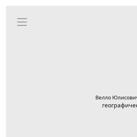
Велло Юлисович
географиче