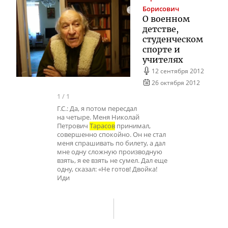
Борисович
О военном
детстве,
студенческом
спорте и
учителях
12 сентября 2012
26 октября 2012
1
/
1
Г.С.: Да, я потом пересдал
на четыре. Меня Николай
Петрович
Тарасов
принимал,
совершенно спокойно. Он не стал
меня спрашивать по билету, а дал
мне одну сложную производную
взять, я ее взять не сумел. Дал еще
одну, сказал: «Не готов! Двойка!
Иди