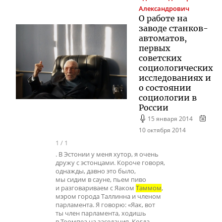
Александрович
О работе на
заводе станков-
автоматов,
первых
советских
социологических
исследованиях и
о состоянии
социологии в
России
15 января 2014
10 октября 2014
1
/
1
. В Эстонии у меня хутор, я очень
дружу с эстонцами. Короче говоря,
однажды, давно это было,
мы сидим в сауне, пьем пиво
и разговариваем с Яаком
Таммом
,
мэром города Таллинна и членом
парламента. Я говорю: «Яак, вот
ты член парламента, ходишь
в Тоомпеа на заседания. Когда