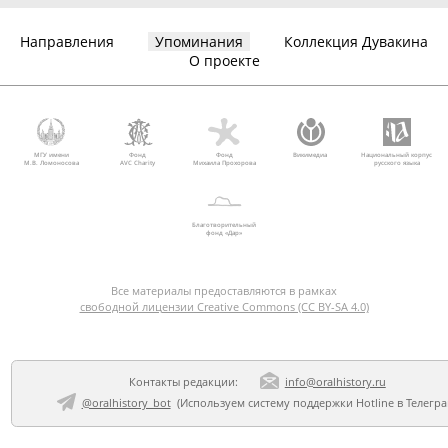
Направления
Упоминания
Коллекция Дувакина
О проекте
МГУ имени
Фонд
Фонд
Викимедиа
Национальный корпус
М.В. Ломоносова
AVC Charity
Михаила Прохорова
русского языка
Благотворительный
фонд «Дар»
Все материалы предоставляются в рамках
свободной лицензии Creative Commons (CC BY-SA 4.0)
Контакты редакции:
info@oralhistory.ru
@oralhistory_bot
(Используем
систему поддержки Hotline в Телегр