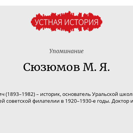
Упоминание
Сюзюмов М. Я.
ч (18
93–198
2) – историк, основатель Уральской шк
ей советской филателии в 19
20–193
0-е
годы. Доктор 