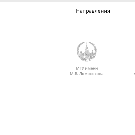
Направления
МГУ имени
М.В. Ломоносова