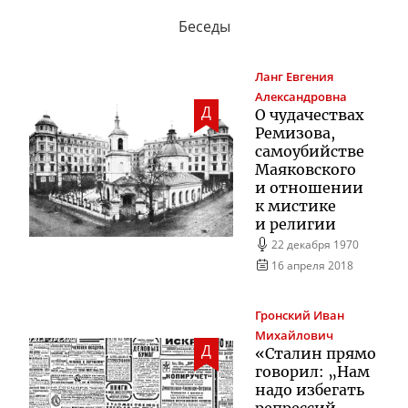
Беседы
Ланг
Евгения
Александровна
Д
О чудачествах
Ремизова,
самоубийстве
Маяковского
и отношении
к мистике
и религии
22 декабря 1970
16 апреля 2018
Гронский
Иван
Михайлович
Д
«Сталин прямо
говорил: „Нам
надо избегать