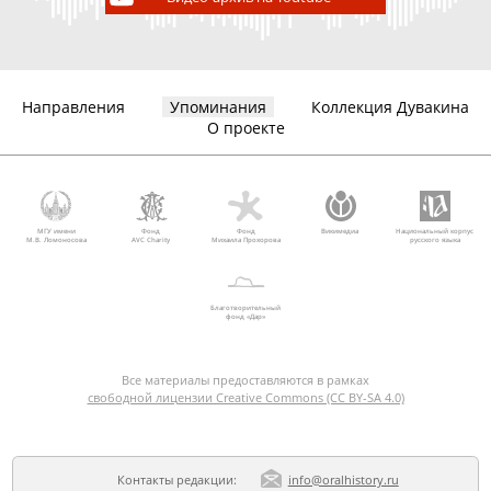
Направления
Упоминания
Коллекция Дувакина
О проекте
МГУ имени
Фонд
Фонд
Викимедиа
Национальный корпус
М.В. Ломоносова
AVC Charity
Михаила Прохорова
русского языка
Благотворительный
фонд «Дар»
Все материалы предоставляются в рамках
свободной лицензии Creative Commons (CC BY-SA 4.0)
Контакты редакции:
info@oralhistory.ru