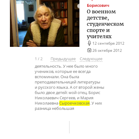
Борисович
О военном
детстве,
студенческом
спорте и
учителях
12 сентября 2012
26 октября 2012
1
/
2
Предыдущее
Следующее
деятельность. У нее было много
учеников, которые ее всегда
вспоминали. Она была
преподавательницей литературы
и русского языка. А от второй жены
было двое детей: мой отец, Борис
Николаевич Сергеев, и Мария
Николаевна
Сыроечковская
. У них
разница небольшая