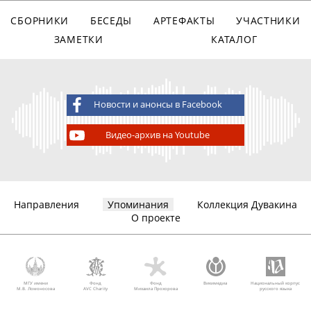
СБОРНИКИ
БЕСЕДЫ
АРТЕФАКТЫ
УЧАСТНИКИ
ЗАМЕТКИ
КАТАЛОГ
Новости и анонсы в Facebook
Видео-архив на Youtube
Направления
Упоминания
Коллекция Дувакина
О проекте
МГУ имени
Фонд
Фонд
Викимедиа
Национальный корпус
М.В. Ломоносова
AVC Charity
Михаила Прохорова
русского языка