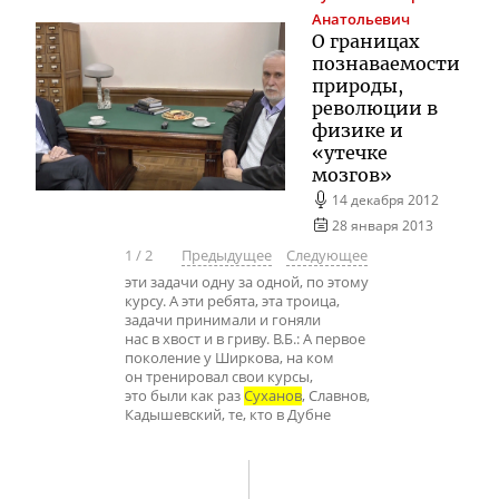
Анатольевич
О границах
познаваемости
природы,
революции в
физике и
«утечке
мозгов»
14 декабря 2012
28 января 2013
1
/
2
Предыдущее
Следующее
эти задачи одну за одной, по этому
курсу. А эти ребята, эта троица,
задачи принимали и гоняли
нас в хвост и в гриву. В.Б.: А первое
поколение у Ширкова, на ком
он тренировал свои курсы,
это были как раз
Суханов
, Славнов,
Кадышевский, те, кто в Дубне