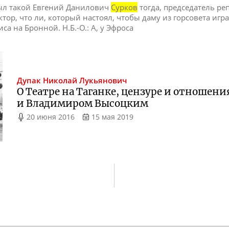
ыл такой Евгений Данилович
Сурков
тогда, председатель ре
ктор, что ли, который настоял, чтобы даму из горсовета иг
иса на Бронной. Н.Б.-О.: А, у Эфроса
Дупак
Николай Лукьянович
О Театре на Таганке, цензуре и отноше
и Владимиром Высоцким
20 июня 2016
15 мая 2019