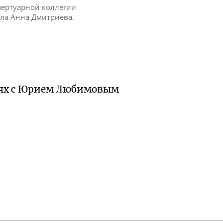
пертуарной коллегии
рала Анна Дмитриева.
ниях с Юрием Любимовым