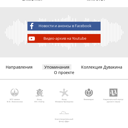
Новости и анонсы в Facebook
Видео-архив на Youtube
Направления
Упоминания
Коллекция Дувакина
О проекте
МГУ имени
Фонд
Фонд
Викимедиа
Национальный корпус
М.В. Ломоносова
AVC Charity
Михаила Прохорова
русского языка
Благотворительный
фонд «Дар»