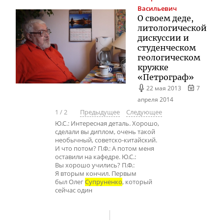
Васильевич
О своем деде,
литологической
дискуссии и
студенческом
геологическом
кружке
«Петрограф»
22 мая 2013
7
апреля 2014
1
/
2
Предыдущее
Следующее
Ю.С.: Интересная деталь. Хорошо,
сделали вы диплом, очень такой
необычный, советско-китайский.
И что потом? П.Ф.: А потом меня
оставили на кафедре. Ю.С.:
Вы хорошо учились? П.Ф.:
Я вторым кончил. Первым
был Олег
Супруненко
, который
сейчас один