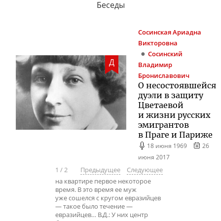
Беседы
Сосинская
Ариадна
Викторовна
Сосинский
Д
Владимир
Брониславович
О несостоявшейся
дуэли в защиту
Цветаевой
и жизни русских
эмигрантов
в Праге и Париже
18 июня 1969
26
июня 2017
1
/
2
Предыдущее
Следующее
на квартире первое некоторое
время. В это время ее муж
уже сошелся с кругом евразийцев
— такое было течение —
евразийцев… В.Д.: У них центр