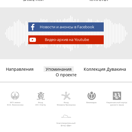
Новости и анонсы в Facebook
Видео-архив на Youtube
Направления
Упоминания
Коллекция Дувакина
О проекте
МГУ имени
Фонд
Фонд
Викимедиа
Национальный корпус
М.В. Ломоносова
AVC Charity
Михаила Прохорова
русского языка
Благотворительный
фонд «Дар»