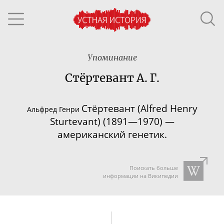
Упоминание
Стёртевант А. Г.
Стёртевант (
Alfred Henry
Альфред Генри
Sturtevant
) (1891—1970) —
американский генетик.
Поискать больше
информации на Википедии