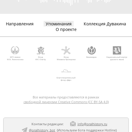
Направления
Упоминания
Коллекция Дувакина
О проекте
МГУ имени
Фонд
Фонд
Викимедиа
Национальный корпус
М.В. Ломоносова
AVC Charity
Михаила Прохорова
русского языка
Благотворительный
фонд «Дар»
Все материалы предоставляются в рамках
свободной лицензии Creative Commons (CC BY-SA 4.0)
Контакты редакции:
info@oralhistory.ru
@oralhistory_bot
(Используем
бота поддержки Hotline
)