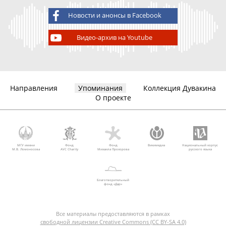
Новости и анонсы в Facebook
Видео-архив на Youtube
Направления
Упоминания
Коллекция Дувакина
О проекте
МГУ имени
Фонд
Фонд
Викимедиа
Национальный корпус
М.В. Ломоносова
AVC Charity
Михаила Прохорова
русского языка
Благотворительный
фонд «Дар»
Все материалы предоставляются в рамках
свободной лицензии Creative Commons (CC BY-SA 4.0)