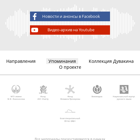
Новости и анонсы в Facebook
Видео-архив на Youtube
Направления
Упоминания
Коллекция Дувакина
О проекте
МГУ имени
Фонд
Фонд
Викимедиа
Национальный корпус
М.В. Ломоносова
AVC Charity
Михаила Прохорова
русского языка
Благотворительный
фонд «Дар»
Все материалы предоставляются в рамках