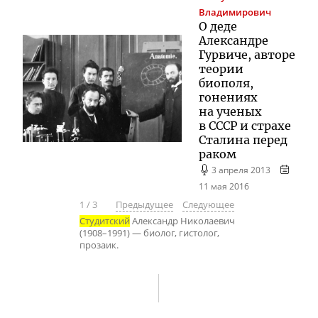
Владимирович
О деде
Александре
Гурвиче, авторе
теории
биополя,
гонениях
на ученых
в СССР и страхе
Сталина перед
раком
3 апреля 2013
11 мая 2016
1
/
3
Предыдущее
Следующее
Студитский
Александр Николаевич
(1908–1991) — биолог, гистолог,
прозаик.