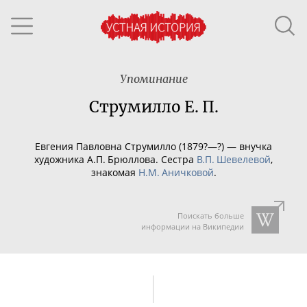
Упоминание
Струмилло Е. П.
Евгения Павловна Струмилло (1879?—?) — внучка
художника А.П. Брюллова. Сестра
В.П. Шевелевой
,
знакомая
Н.М. Аничковой
.
Поискать больше
информации на Википедии