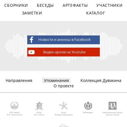
СБОРНИКИ
БЕСЕДЫ
АРТЕФАКТЫ
УЧАСТНИКИ
ЗАМЕТКИ
КАТАЛОГ
Новости и анонсы в Facebook
Видео-архив на Youtube
Направления
Упоминания
Коллекция Дувакина
О проекте
МГУ имени
Фонд
Фонд
Викимедиа
Национальный корпус
М.В. Ломоносова
AVC Charity
Михаила Прохорова
русского языка