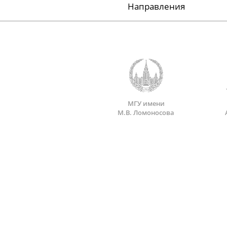
Направления
МГУ имени
М.В. Ломоносова