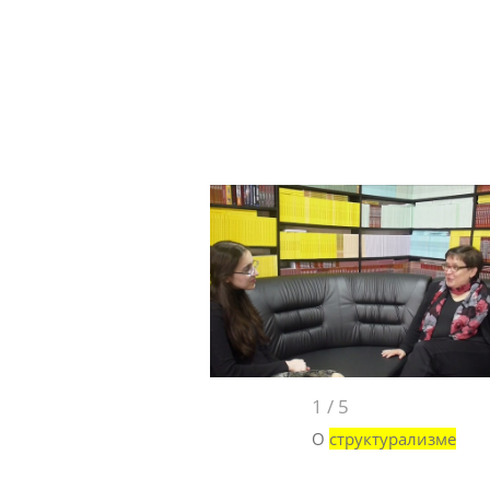
1
/
5
О
структурализме