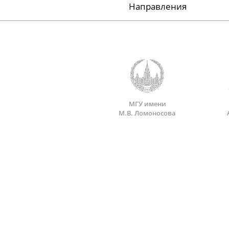
Направления
МГУ имени
М.В. Ломоносова