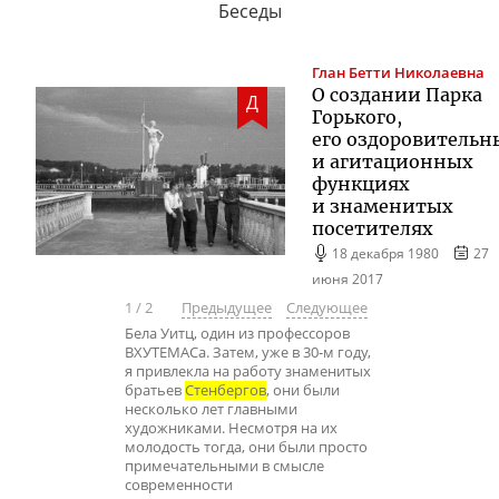
Беседы
Глан
Бетти Николаевна
О создании Парка
Д
Горького,
его оздоровительн
и агитационных
функциях
и знаменитых
посетителях
18 декабря 1980
27
июня 2017
1
/
2
Предыдущее
Следующее
Бела Уитц, один из профессоров
ВХУТЕМАСа. Затем, уже в 30-м году,
я привлекла на работу знаменитых
братьев
Стенбергов
, они были
несколько лет главными
художниками. Несмотря на их
молодость тогда, они были просто
примечательными в смысле
современности