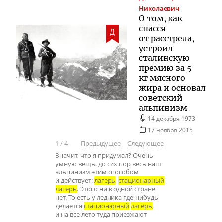
Николаевич
О том, как
спасся
Д
от расстрела,
устроил
сталинскую
премию за 5
кг мясного
жира и основал
советский
альпинизм
14 декабря 1973
17 ноября 2015
1
/
4
Предыдущее
Следующее
Значит, что я придумал? Очень
умную вещь, до сих пор весь наш
альпинизм этим способом
и действует:
лагерь
,
стационарный
лагерь
. Этого ни в одной стране
нет. То есть у ледника где-нибудь
делается
стационарный
лагерь
,
и на все лето туда приезжают