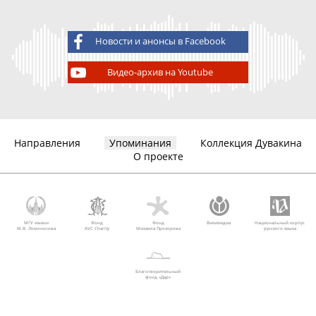
Новости и анонсы в Facebook
Видео-архив на Youtube
Направления
Упоминания
Коллекция Дувакина
О проекте
МГУ имени
Фонд
Фонд
Викимедиа
Национальный корпус
М.В. Ломоносова
AVC Charity
Михаила Прохорова
русского языка
Благотворительный
фонд «Дар»