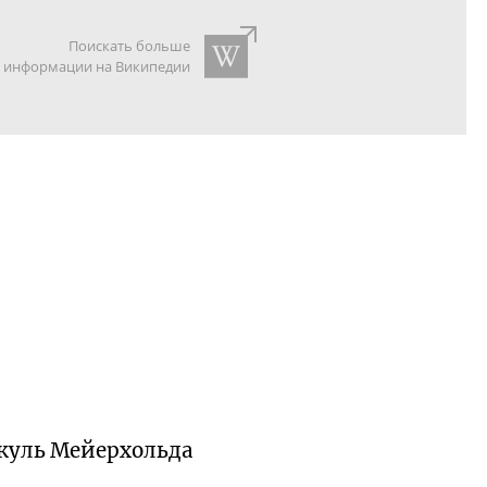
Поискать больше
информации на Википедии
куль Мейерхольда
й