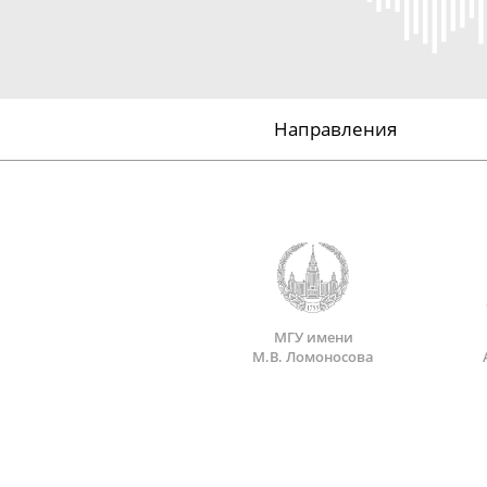
Направления
МГУ имени
М.В. Ломоносова