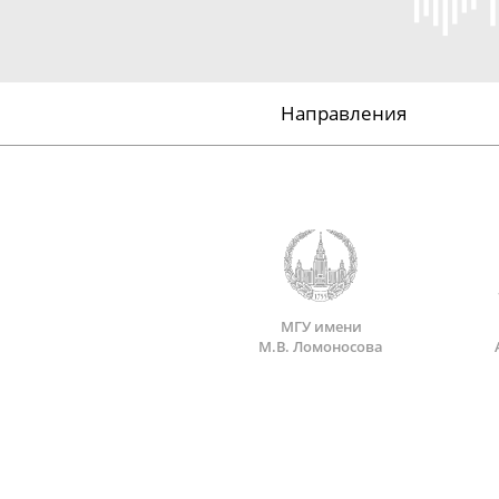
Направления
МГУ имени
М.В. Ломоносова