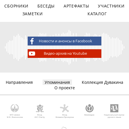
СБОРНИКИ
БЕСЕДЫ
АРТЕФАКТЫ
УЧАСТНИКИ
ЗАМЕТКИ
КАТАЛОГ
Новости и анонсы в Facebook
Видео-архив на Youtube
Направления
Упоминания
Коллекция Дувакина
О проекте
МГУ имени
Фонд
Фонд
Викимедиа
Национальный корпус
М.В. Ломоносова
AVC Charity
Михаила Прохорова
русского языка