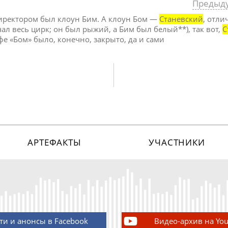
Предыд
директором был клоун Бим. А клоун Бом —
Станевский
, отли
чал весь цирк; он был рыжий, а Бим был белый**), так вот,
С
фе «Бом» было, конечно, закрыто, да и сами
АРТЕФАКТЫ
УЧАСТНИКИ
ти и анонсы в Facebook
Видео-архив на Yo