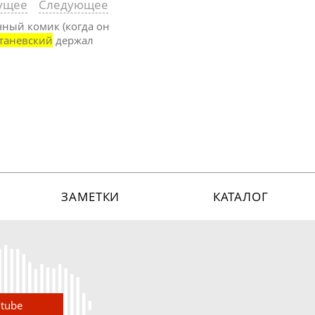
ущее
Следующее
чный комик (когда он
таневский
держал
ЗАМЕТКИ
КАТАЛОГ
utube