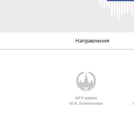
Направления
МГУ имени
М.В. Ломоносова