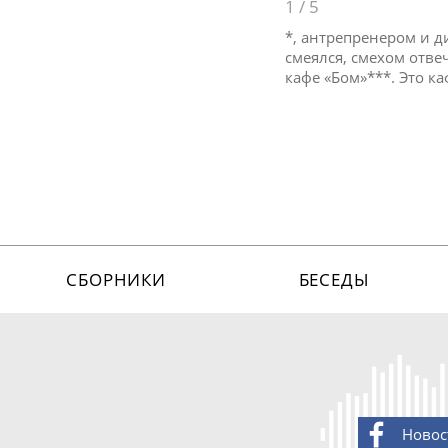
1
/
5
*, антрепренером и 
смеялся, смехом отве
кафе «Бом»***. Это ка
СБОРНИКИ
БЕСЕДЫ
Новос