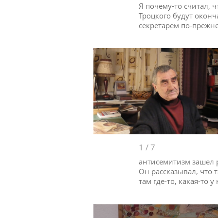
Я почему-то считал, 
Троцкого будут оконч
секретарем по-прежн
1
/
7
антисемитизм зашел р
Он рассказывал, что 
там где-то, какая-то