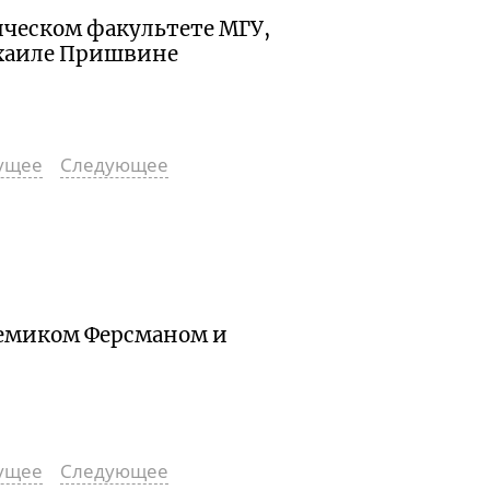
ическом факультете МГУ,
ихаиле Пришвине
ущее
Следующее
адемиком Ферсманом и
ущее
Следующее