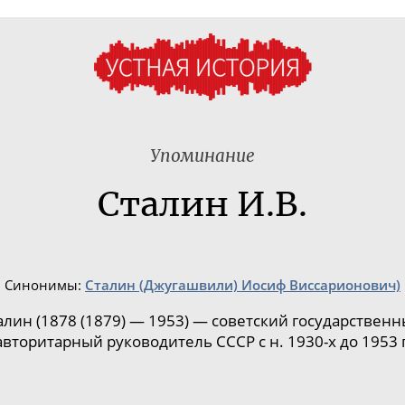
Упоминание
Сталин И.В.
Синонимы:
Сталин (Джугашвили) Иосиф Виссарионович)
лин (1878 (1879) — 1953) — советский государствен
авторитарный руководитель СССР с н.
1930-х
до 1953 г