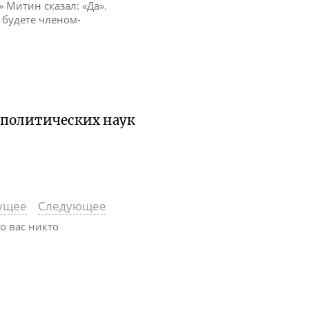
 Митин сказал: «Да».
а будете членом-
 политических наук
ущее
Следующее
то вас никто