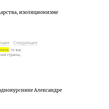
дарства, изоляционизме
ущее
Следующее
алине
, то вас
ния страны,
 однокурснике Александре