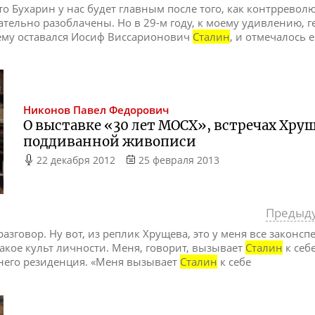
что Бухарин у нас будет главным после того, как контррев
ательно разоблачены. Но в 29-м году, к моему удивлению,
ему оставался Иосиф Виссарионович
Сталин
, и отмечалось 
Никонов
Павел Федорович
О выставке «30 лет МОСХ», встречах Хру
поддиванной живописи
22 декабря 2012
25 февраля 2013
Предыд
азговор. Ну вот, из реплик Хрущева, это у меня все законс
такое культ личности. Меня, говорит, вызывает
Сталин
к себе
 у него резиденция. «Меня вызывает
Сталин
к себе