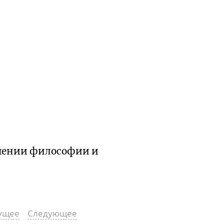
ошении философии и
ущее
Следующее