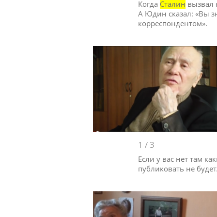
Когда
Сталин
вызвал к
А Юдин сказал: «Вы зн
корреспондентом».
1
/
3
Если у вас нет там ка
публиковать не будет