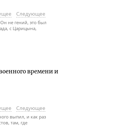
ущее
Следующее
» Он не гений, это был
рада, с Царицына,
е военного времени и
ущее
Следующее
ого выпил, и как раз
ов, там, где