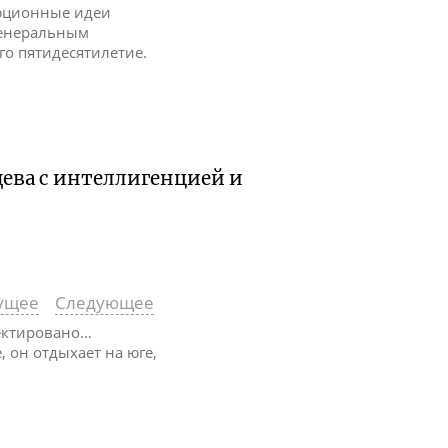
олюционные идеи
 генеральным
его пятидесятилетие.
щева с интеллигенцией и
ущее
Следующее
пектировано…
, он отдыхает на юге,