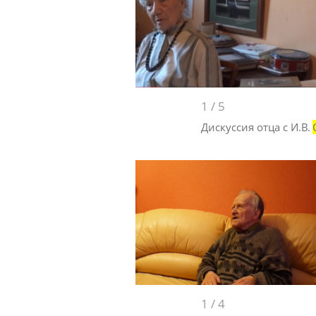
1
/
5
Дискуссия отца с И.В.
1
/
4