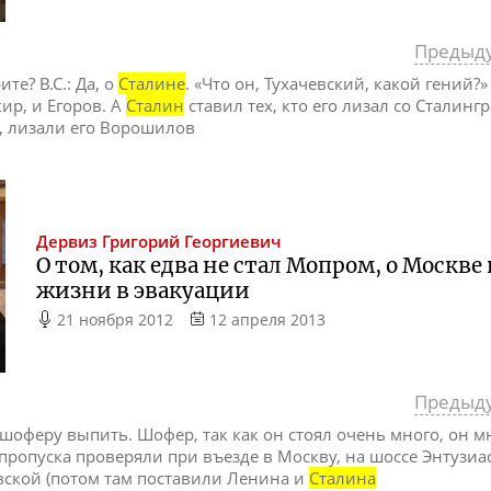
Предыд
те? В.С.: Да, о
Сталине
. «Что он, Тухачевский, какой гений?
кир, и Егоров. А
Сталин
ставил тех, кто его лизал со Сталинг
, лизали его Ворошилов
Дервиз
Григорий Георгиевич
О том, как едва не стал Мопром, о Москв
жизни в эвакуации
21 ноября 2012
12 апреля 2013
Предыд
 шоферу выпить. Шофер, так как он стоял очень много, он мн
пропуска проверяли при въезде в Москву, на шоссе Энтузиаст
вской (потом там поставили Ленина и
Сталина