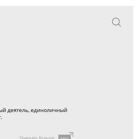
ный деятель, единоличный
.
Поискать больше