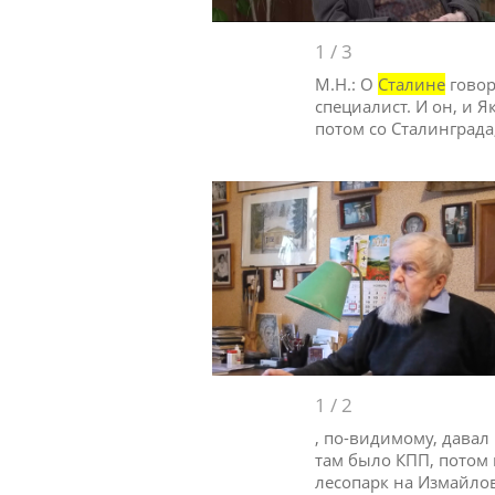
1
/
3
М.Н.: О
Сталине
говори
специалист. И он, и Я
потом со Сталинграда
1
/
2
, по-видимому, давал
там было КПП, потом 
лесопарк на Измайло