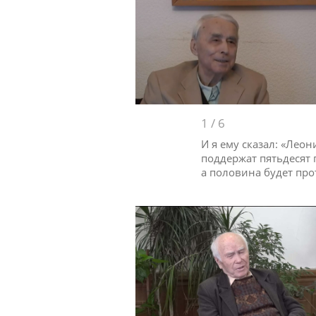
1
/
6
И я ему сказал: «Лео
поддержат пятьдесят 
а половина будет про