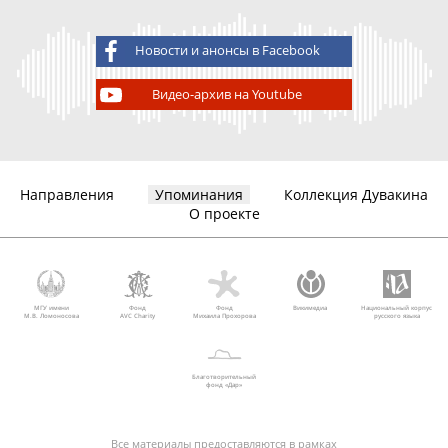
Новости и анонсы в Facebook
Видео-архив на Youtube
Направления
Упоминания
Коллекция Дувакина
О проекте
МГУ имени
Фонд
Фонд
Викимедиа
Национальный корпус
М.В. Ломоносова
AVC Charity
Михаила Прохорова
русского языка
Благотворительный
фонд «Дар»
Все материалы предоставляются в рамках