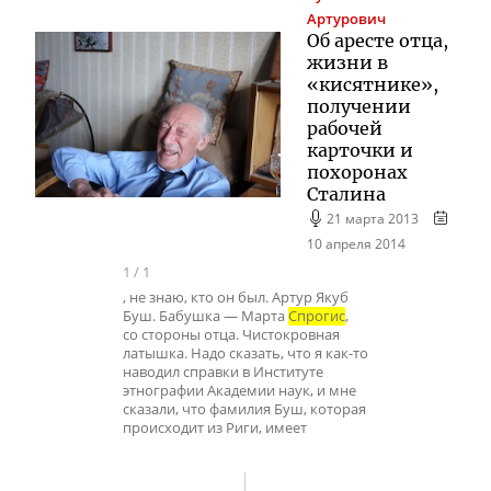
Артурович
Об аресте отца,
жизни в
«кисятнике»,
получении
рабочей
карточки и
похоронах
Сталина
21 марта 2013
10 апреля 2014
1
/
1
, не знаю, кто он был. Артур Якуб
Буш. Бабушка — Марта
Спрогис
,
со стороны отца. Чистокровная
латышка. Надо сказать, что я как-то
наводил справки в Институте
этнографии Академии наук, и мне
сказали, что фамилия Буш, которая
происходит из Риги, имеет