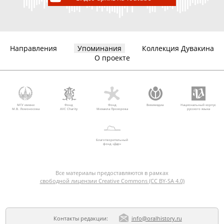
Направления
Упоминания
Коллекция Дувакина
О проекте
МГУ имени
Фонд
Фонд
Викимедиа
Национальный корпус
М.В. Ломоносова
AVC Charity
Михаила Прохорова
русского языка
Благотворительный
фонд «Дар»
Все материалы предоставляются в рамках
свободной лицензии Creative Commons (CC BY-SA 4.0)
Контакты редакции:
info@oralhistory.ru