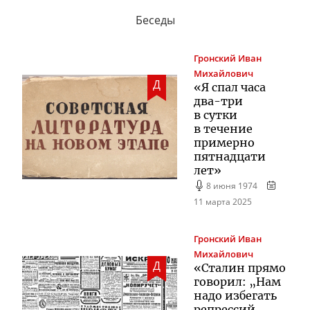
Беседы
Гронский
Иван
Михайлович
Д
«Я спал часа
два-три
в сутки
в течение
примерно
пятнадцати
лет»
8 июня 1974
11 марта 2025
Гронский
Иван
Михайлович
Д
«Сталин прямо
говорил: „Нам
надо избегать
репрессий.