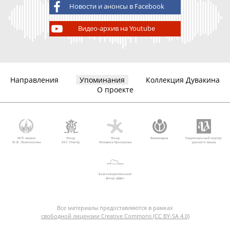
Новости и анонсы в Facebook
Видео-архив на Youtube
Направления
Упоминания
Коллекция Дувакина
О проекте
МГУ имени
Фонд
Фонд
Викимедиа
Национальный корпус
М.В. Ломоносова
AVC Charity
Михаила Прохорова
русского языка
Благотворительный
фонд «Дар»
Все материалы предоставляются в рамках
свободной лицензии Creative Commons (CC BY-SA 4.0)