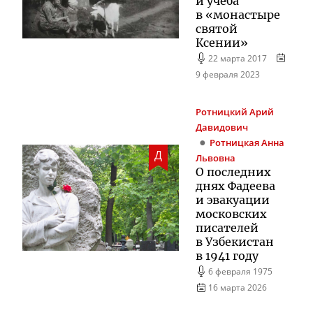
и учеба
в «монастыре
святой
Ксении»
22 марта 2017
9 февраля 2023
Ротницкий
Арий
Давидович
Ротницкая
Анна
Д
Львовна
О последних
днях Фадеева
и эвакуации
московских
писателей
в Узбекистан
в 1941 году
6 февраля 1975
16 марта 2026