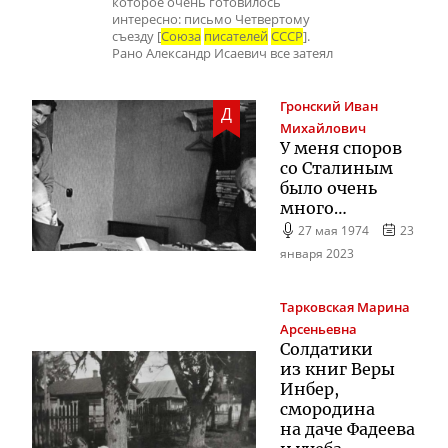
которое очень готовилось
интересно: письмо Четвертому
съезду [
Союза
писателей
СССР
].
Рано Александр Исаевич все затеял
Гронский
Иван
Д
Михайлович
У меня споров
со Сталиным
было очень
много…
27 мая 1974
23
января 2023
Тарковская
Марина
Арсеньевна
Солдатики
из книг Веры
Инбер,
смородина
на даче Фадеева