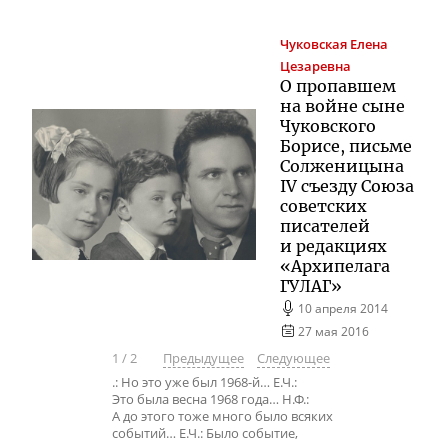
Чуковская
Елена
Цезаревна
О пропавшем
на войне сыне
Чуковского
Борисе, письме
Солженицына
IV съезду Союза
советских
писателей
и редакциях
«Архипелага
ГУЛАГ»
10 апреля 2014
27 мая 2016
1
/
2
Предыдущее
Следующее
.: Но это уже был 1968-й… Е.Ч.:
Это была весна 1968 года… Н.Ф.:
А до этого тоже много было всяких
событий… Е.Ч.: Было событие,