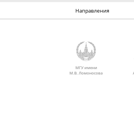
Направления
МГУ имени
М.В. Ломоносова