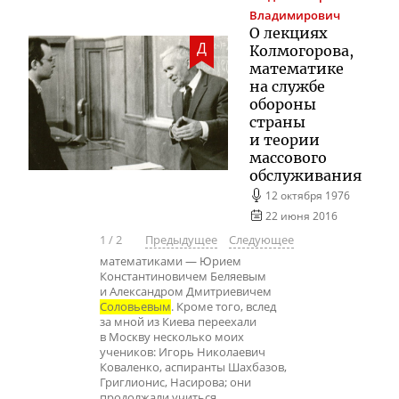
Владимирович
О лекциях
Д
Колмогорова,
математике
на службе
обороны
страны
и теории
массового
обслуживания
12 октября 1976
22 июня 2016
1
/
2
Предыдущее
Следующее
математиками — Юрием
Константиновичем Беляевым
и Александром Дмитриевичем
Соловьевым
. Кроме того, вслед
за мной из Киева переехали
в Москву несколько моих
учеников: Игорь Николаевич
Коваленко, аспиранты Шахбазов,
Григлионис, Насирова; они
продолжали учиться