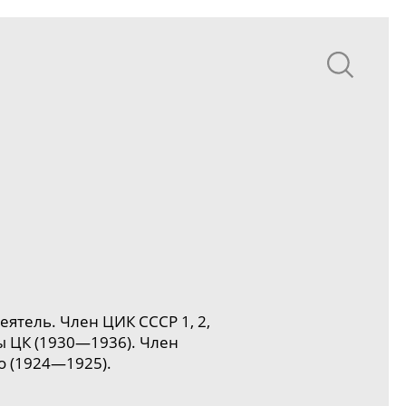
деятель. Член
ЦИК СССР
1, 2,
ы ЦК (1930—1936). Член
о (1924—1925).