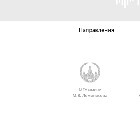
Направления
МГУ имени
М.В. Ломоносова