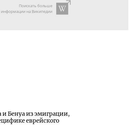
Поискать больше
информации на Википедии
 и Бенуа из эмиграции,
пецифике еврейского