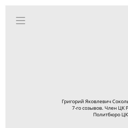
Григорий Яковлевич Соко
7-го
созывов. Член
ЦК Р
Политбюро ЦК