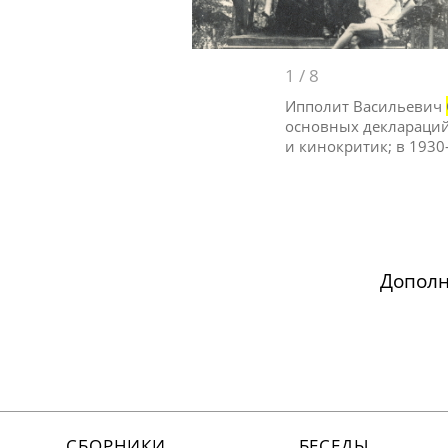
1
/
8
Ипполит Васильевич
основных деклараций 
и кинокритик; в 193
Допол
СБОРНИКИ
БЕСЕДЫ