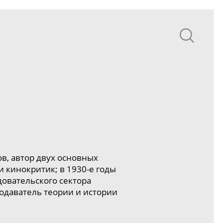
в, автор двух основных
и кинокритик; в
1930-е
годы
довательского
сектора
даватель теории и истории