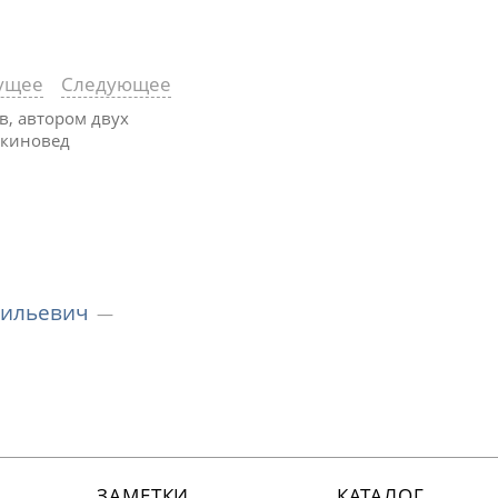
ущее
Следующее
в, автором двух
 киновед
сильевич
ЗАМЕТКИ
КАТАЛОГ