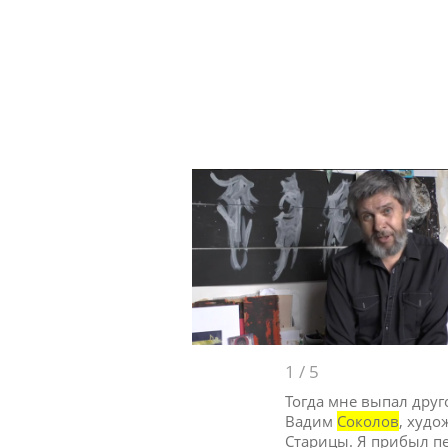
1
/
5
Тогда мне выпал друг
Вадим
Соколов
, худо
Старицы. Я прибыл п