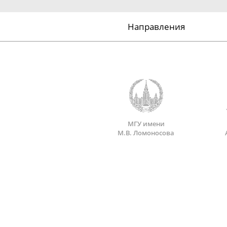
Направления
МГУ имени
М.В. Ломоносова