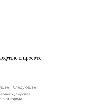
 нефтью и проекте
ущее
Следующее
человек курировал
ко от города