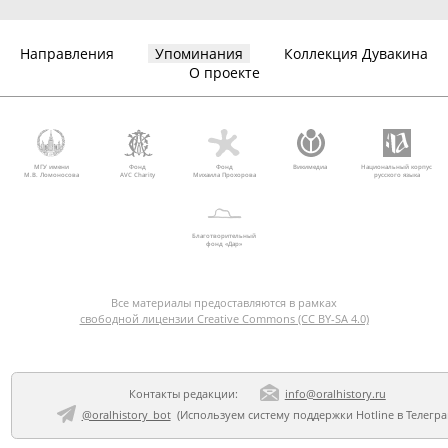
Направления
Упоминания
Коллекция Дувакина
О проекте
МГУ имени
Фонд
Фонд
Викимедиа
Национальный корпус
М.В. Ломоносова
AVC Charity
Михаила Прохорова
русского языка
Благотворительный
фонд «Дар»
Все материалы предоставляются в рамках
свободной лицензии Creative Commons (CC BY-SA 4.0)
Контакты редакции:
info@oralhistory.ru
@oralhistory_bot
(Используем
систему поддержки Hotline в Телегр