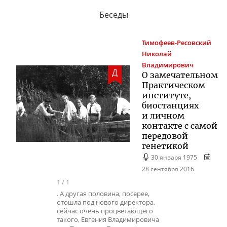
Беседы
Тимофеев-Ресовский
Николай
Владимирович
Д
О замечательном
Практическом
институте,
биостанциях
и личном
контакте с самой
передовой
генетикой
30 января 1975
28 сентября 2016
1
/
1
. А другая половина, посерее,
отошла под нового директора,
сейчас очень процветающего
такого, Евгения Владимировича