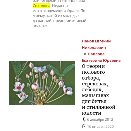
или Владимира Евгеньевича
Соколова
. Недавно
его в академики избрали. По-
моему, такой из молодых,
да ранний, предприимчивый
человек
Панов
Евгений
Николаевич
Павлова
Екатерина Юрьевна
О теории
полового
отбора,
стрекозах,
лебедях,
мальчиках
для битья
и стиляжной
юности
6 декабря 2012
16 января 2020