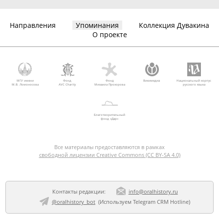
Направления
Упоминания
Коллекция Дувакина
О проекте
МГУ имени
Фонд
Фонд
Викимедиа
Национальный корпус
М.В. Ломоносова
AVC Charity
Михаила Прохорова
русского языка
Благотворительный
фонд «Дар»
Все материалы предоставляются в рамках
свободной лицензии Creative Commons (CC BY-SA 4.0)
Контакты редакции:
info@oralhistory.ru
@oralhistory_bot
(Используем
Telegram CRM Hotline
)