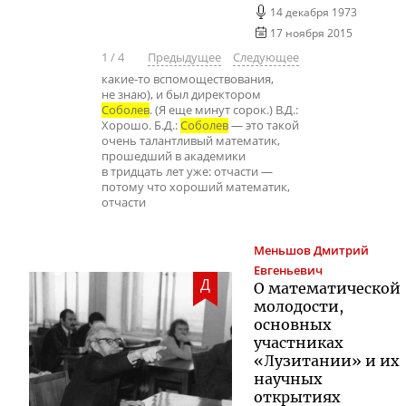
14 декабря 1973
17 ноября 2015
1
/
4
Предыдущее
Следующее
какие-то вспомоществования,
не знаю), и был директором
Соболев
. (Я еще минут сорок.) В.Д.:
Хорошо. Б.Д.:
Соболев
— это такой
очень талантливый математик,
прошедший в академики
в тридцать лет уже: отчасти —
потому что хороший математик,
отчасти
Меньшов
Дмитрий
Евгеньевич
Д
О математической
молодости,
основных
участниках
«Лузитании» и их
научных
открытиях