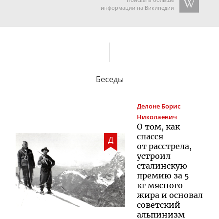
информации на Википедии
Беседы
Делоне
Борис
Николаевич
О том, как
спасся
Д
от расстрела,
устроил
сталинскую
премию за 5
кг мясного
жира и основал
советский
альпинизм