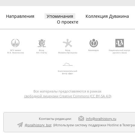
Направления
Упоминания
Коллекция Дувакина
О проекте
МГУ имени
Фонд
Фонд
Викимедиа
Национальный корпус
М.В. Ломоносова
AVC Charity
Михаила Прохорова
русского языка
Благотворительный
фонд «Дар»
Все материалы предоставляются в рамках
свободной лицензии Creative Commons (CC BY-SA 4.0)
Контакты редакции:
info@oralhistory.ru
@oralhistory_bot
(Используем
систему поддержки Hotline в Телегр