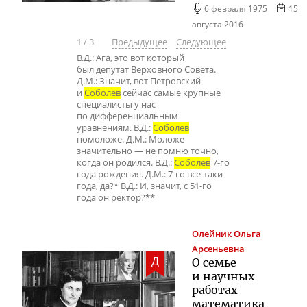
6 февраля 1975
15
августа 2016
1
/
3
Предыдущее
Следующее
В.Д.: Ага, это вот который
был депутат Верховного Совета.
Д.М.: Значит, вот Петровский
и
Соболев
сейчас самые крупные
специалисты у нас
по дифференциальным
уравнениям. В.Д.:
Соболев
помоложе. Д.М.: Моложе
значительно — не помню точно,
когда он родился. В.Д.:
Соболев
7-го
года рождения. Д.М.: 7-го все-таки
года, да?* В.Д.: И, значит, с 51-го
года он ректор?**
Олейник
Ольга
Арсеньевна
Д
О семье
и научных
работах
математика